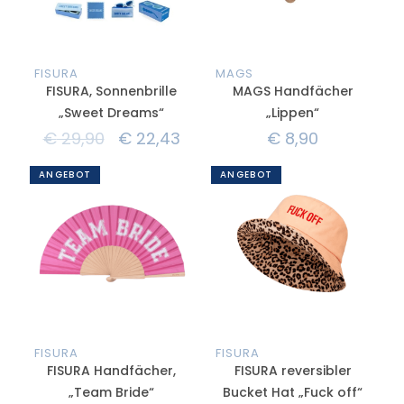
FISURA
MAGS
FISURA, Sonnenbrille
MAGS Handfächer
„Sweet Dreams“
„Lippen“
€
29,90
€
22,43
€
8,90
ANGEBOT
ANGEBOT
FISURA
FISURA
FISURA Handfächer,
FISURA reversibler
„Team Bride“
Bucket Hat „Fuck off“