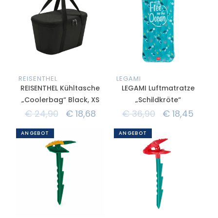
REISENTHEL
LEGAMI
REISENTHEL Kühltasche
LEGAMI Luftmatratze
„Coolerbag“ Black, XS
„Schildkröte“
€
24,90
€
18,68
€
36,90
€
18,45
ANGEBOT
ANGEBOT