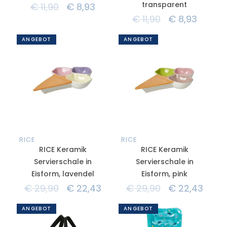
transparent
€
11,90
€
8,93
€
11,90
€
8,93
ANGEBOT
ANGEBOT
RICE
RICE
RICE Keramik
RICE Keramik
Servierschale in
Servierschale in
Eisform, lavendel
Eisform, pink
€
29,90
€
22,43
€
29,90
€
22,43
ANGEBOT
ANGEBOT