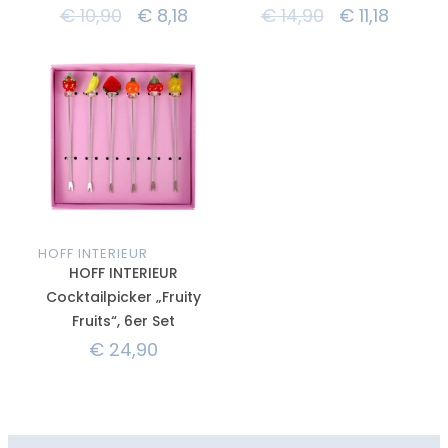
€
10,90
€
8,18
€
14,90
€
11,18
HOFF INTERIEUR
HOFF INTERIEUR
Cocktailpicker „Fruity
Fruits“, 6er Set
€
24,90