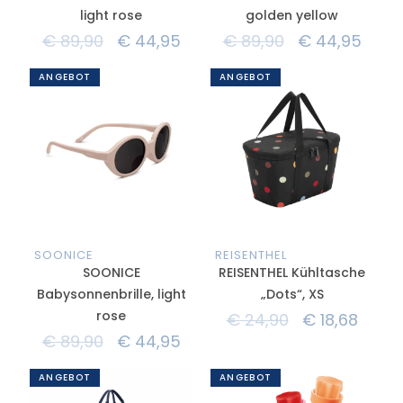
light rose
golden yellow
€
89,90
€
44,95
€
89,90
€
44,95
ANGEBOT
ANGEBOT
SOONICE
REISENTHEL
SOONICE
REISENTHEL Kühltasche
Babysonnenbrille, light
„Dots“, XS
rose
€
24,90
€
18,68
€
89,90
€
44,95
ANGEBOT
ANGEBOT