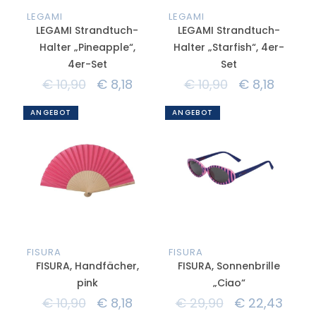
LEGAMI
LEGAMI
LEGAMI Strandtuch-
LEGAMI Strandtuch-
Halter „Pineapple“,
Halter „Starfish“, 4er-
4er-Set
Set
€
10,90
€
8,18
€
10,90
€
8,18
ANGEBOT
ANGEBOT
FISURA
FISURA
FISURA, Handfächer,
FISURA, Sonnenbrille
pink
„Ciao“
€
10,90
€
8,18
€
29,90
€
22,43