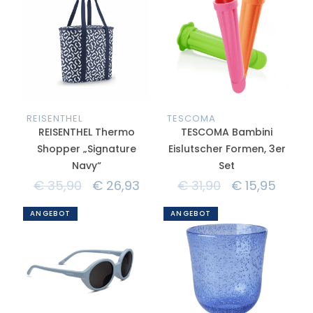
REISENTHEL
TESCOMA
REISENTHEL Thermo
TESCOMA Bambini
Shopper „Signature
Eislutscher Formen, 3er
Navy“
Set
€
35,90
€
26,93
€
31,90
€
15,95
ANGEBOT
ANGEBOT