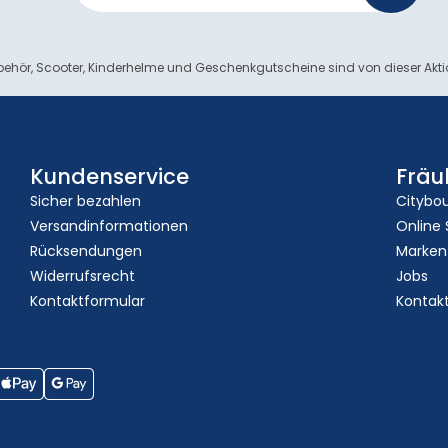
ehör, Scooter, Kinderhelme und Geschenkgutscheine sind von dieser Akt
Kundenservice
Fräu
Sicher bezahlen
Citybo
Versandinformationen
Online
Rücksendungen
Marken
Widerrufsrecht
Jobs
Kontaktformular
Kontak