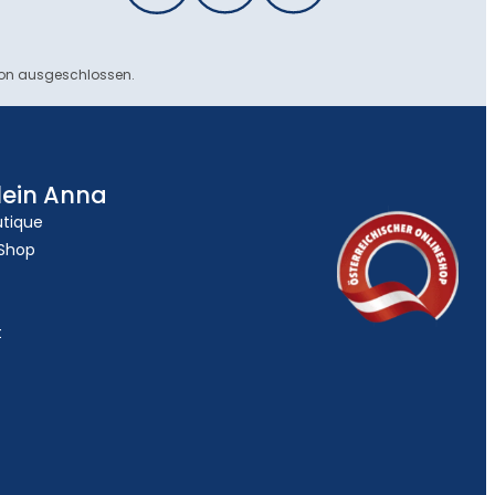
ion ausgeschlossen.
lein Anna
utique
 Shop
t