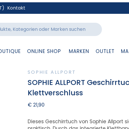
T)
Kontakt
OUTIQUE
ONLINE SHOP
MARKEN
OUTLET
MA
SOPHIE ALLPORT
SOPHIE ALLPORT Geschirrtuch
Klettverschluss
€
21,90
Dieses Geschirrtuch von Sophie Allport si
praktisch. Durch das integrierte Klettba