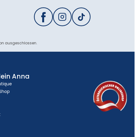
ion ausgeschlossen.
lein Anna
utique
 Shop
t