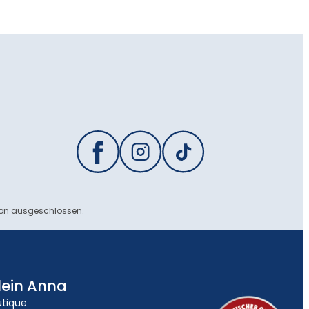
ion ausgeschlossen.
lein Anna
utique