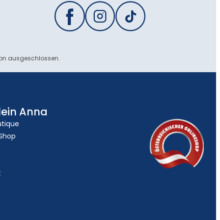
ion ausgeschlossen.
lein Anna
utique
 Shop
t