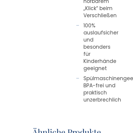
hörbarem
„Klick“ beim
Verschließen
100%
auslaufsicher
und
besonders
für
Kinderhände
geeignet
Spülmaschinengee
BPA-frei und
praktisch
unzerbrechlich
Ähnliche Produkte