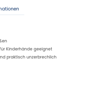
rmationen
eßen
für Kinderhände geeignet
nd praktisch unzerbrechlich