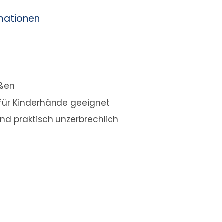
rmationen
eßen
für Kinderhände geeignet
nd praktisch unzerbrechlich