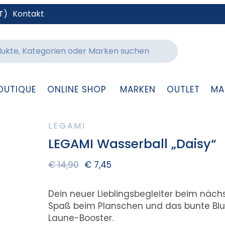
T)
Kontakt
OUTIQUE
ONLINE SHOP
MARKEN
OUTLET
MA
LEGAMI
LEGAMI Wasserball „Daisy“
€
14,90
€
7,45
Dein neuer Lieblingsbegleiter beim näch
Spaß beim Planschen und das bunte Blum
Laune-Booster.