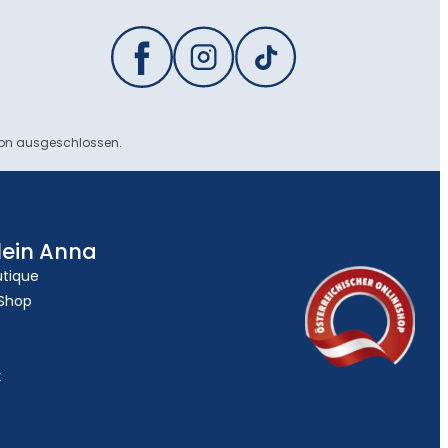
ion ausgeschlossen.
lein Anna
utique
 Shop
t