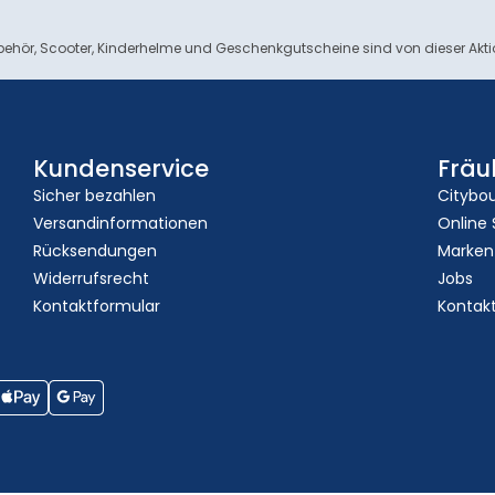
ehör, Scooter, Kinderhelme und Geschenkgutscheine sind von dieser Akt
Kundenservice
Fräu
Sicher bezahlen
Citybo
Versandinformationen
Online
Rücksendungen
Marken
Widerrufsrecht
Jobs
Kontaktformular
Kontak