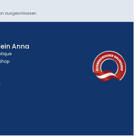
ion ausgeschlossen.
lein Anna
utique
 Shop
t