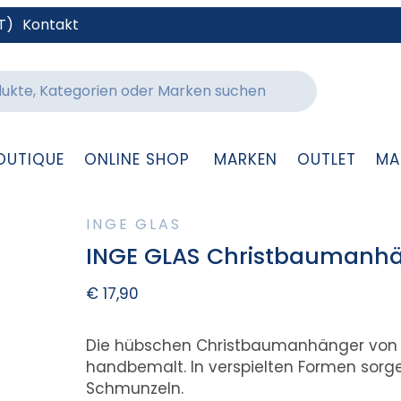
T)
Kontakt
OUTIQUE
ONLINE SHOP
MARKEN
OUTLET
MA
INGE GLAS
INGE GLAS Christbaumanhä
€
17,90
Die hübschen Christbaumanhänger von
handbemalt. In verspielten Formen sorg
Schmunzeln.