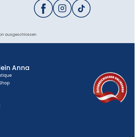
ion ausgeschlossen.
lein Anna
utique
 Shop
t