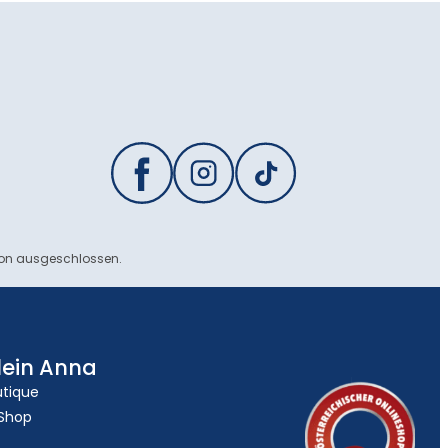
ion ausgeschlossen.
lein Anna
utique
 Shop