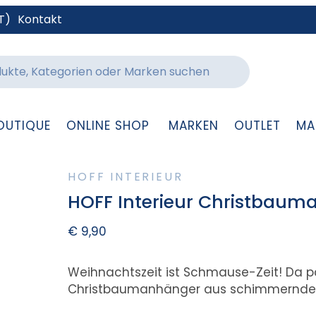
T)
Kontakt
OUTIQUE
ONLINE SHOP
MARKEN
OUTLET
MA
HOFF INTERIEUR
HOFF Interieur Christbaum
€
9,90
Weihnachtszeit ist Schmause-Zeit! Da p
Christbaumanhänger aus schimmerndem