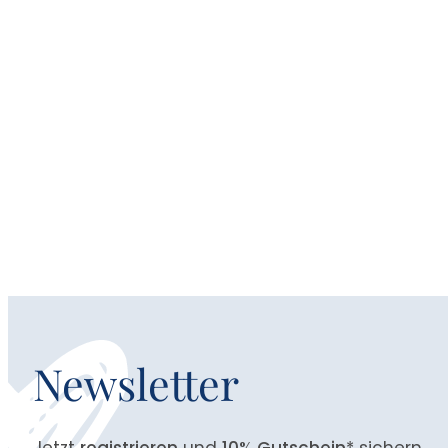
Newsletter
Jetzt
registrieren
und
10% Gutschein
* sichern.