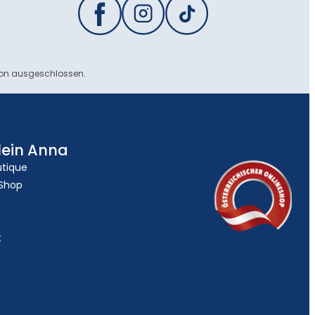
ion ausgeschlossen.
lein Anna
utique
 Shop
t