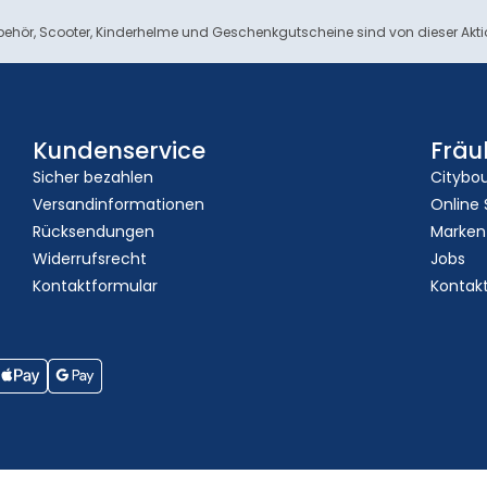
ehör, Scooter, Kinderhelme und Geschenkgutscheine sind von dieser Akt
Kundenservice
Fräu
Sicher bezahlen
Citybo
Versandinformationen
Online
Rücksendungen
Marken
Widerrufsrecht
Jobs
Kontaktformular
Kontak