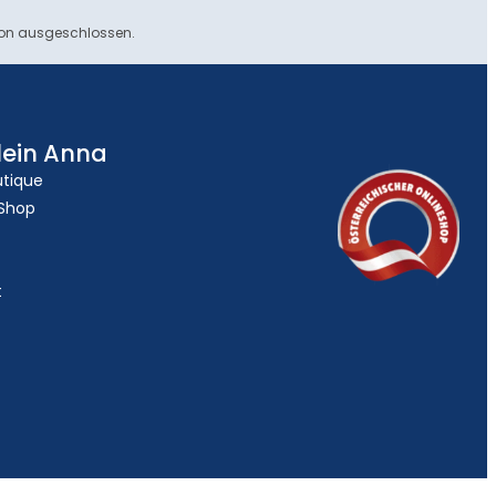
ion ausgeschlossen.
lein Anna
utique
 Shop
t