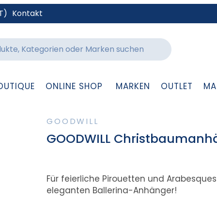
T)
Kontakt
OUTIQUE
ONLINE SHOP
MARKEN
OUTLET
MA
GOODWILL
GOODWILL Christbaumanhän
Für feierliche Pirouetten und Arabesqu
eleganten Ballerina-Anhänger!