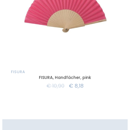
FISURA
FISURA, Handfächer, pink
€
10,90
€
8,18