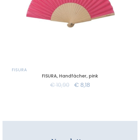
FISURA
FIS
FISURA, Handfächer, pink
€
10,90
€
8,18