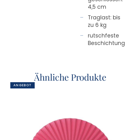
4,5 cm
Traglast: bis
zu 6 kg
rutschfeste
Beschichtung
Ähnliche Produkte
ANGEBOT
AN