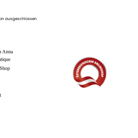
ion ausgeschlossen.
in Anna
utique
 Shop
n
t