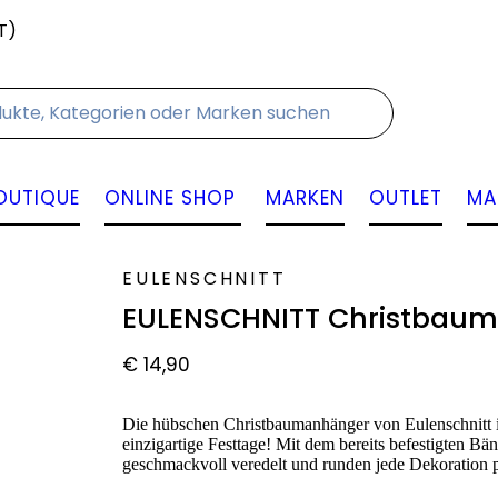
T)
Kontakt
OUTIQUE
ONLINE SHOP
MARKEN
OUTLET
MA
EULENSCHNITT
EULENSCHNITT Christbau
€
14,90
Die hübschen Christbaumanhänger von Eulenschnitt i
einzigartige Festtage! Mit dem bereits befestigten B
geschmackvoll veredelt und runden jede Dekoration p