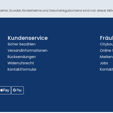
ehör, Scooter, Kinderhelme und Geschenkgutscheine sind von dieser Akt
Kundenservice
Fräu
Sicher bezahlen
Citybo
Versandinformationen
Online
Rücksendungen
Marken
Widerrufsrecht
Jobs
Kontaktformular
Kontak