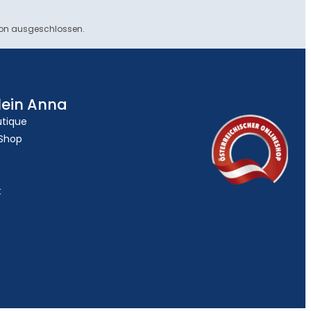
ion ausgeschlossen.
lein Anna
utique
 Shop
t