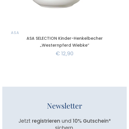
ASA
AS
ASA SELECTION Kinder-Henkelbecher
A
„Westernpferd Wiebke“
€
12,90
Newsletter
Jetzt
registrieren
und
10% Gutschein
*
sichern.