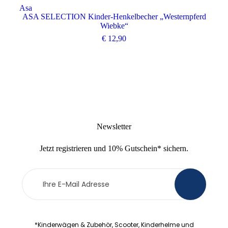
Asa
Asa
ASA SELECTION Kinder-Henkelbecher „Westernpferd
AS
Wiebke“
€
12,90
Newsletter
Jetzt
registrieren
und
10% Gutschein
* sichern.
Newsletter
>
Anmeldung
*Kinderwägen & Zubehör, Scooter, Kinderhelme und