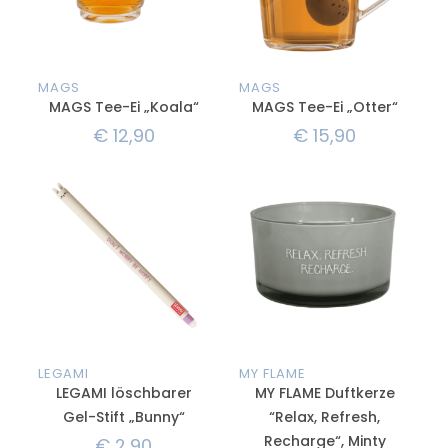
MAGS
MAGS
MAGS Tee-Ei „Koala“
MAGS Tee-Ei „Otter“
€
12,90
€
15,90
LEGAMI
MY FLAME
LEGAMI löschbarer
MY FLAME Duftkerze
Gel-Stift „Bunny“
“Relax, Refresh,
Recharge“, Minty
€
2,90