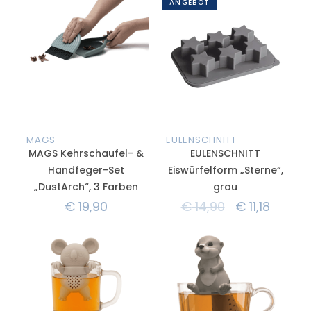
ANGEBOT
MAGS
EULENSCHNITT
MAGS Kehrschaufel- &
EULENSCHNITT
Handfeger-Set
Eiswürfelform „Sterne“,
„DustArch“, 3 Farben
grau
€
19,90
€
14,90
€
11,18