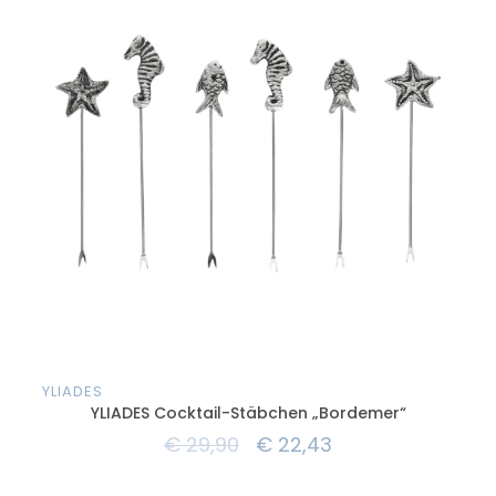
YLIADES
YLI
YLIADES Cocktail-Stäbchen „Bordemer“
€
29,90
€
22,43