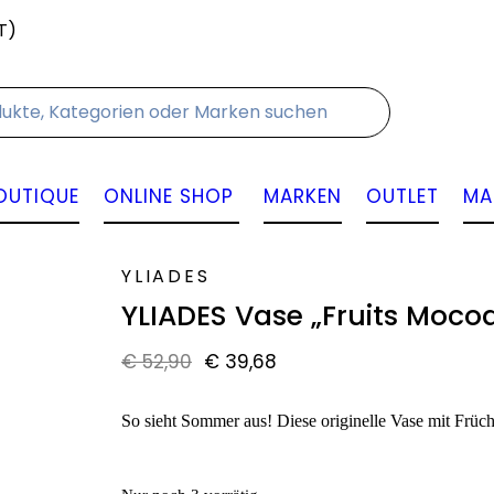
T)
Kontakt
OUTIQUE
ONLINE SHOP
MARKEN
OUTLET
MA
YLIADES
YLIADES Vase „Fruits Moco
€
52,90
€
39,68
So sieht Sommer aus! Diese originelle Vase mit Früch