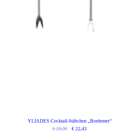
YLIADES Cocktail-Stäbchen „Bordemer“
€
29,90
€
22,43