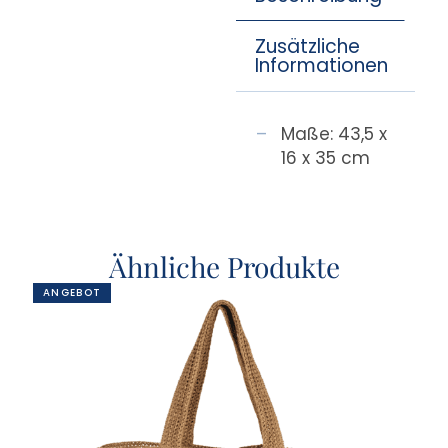
Zusätzliche
Informationen
Maße: 43,5 x
16 x 35 cm
Ähnliche Produkte
ANGEBOT
AN