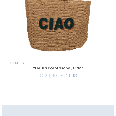
YLIADES
YLI
YLIADES Korbtasche „Ciao“
€
26,90
€
20,18