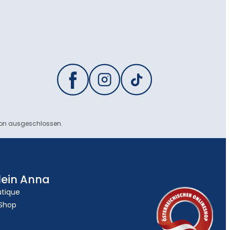
ion ausgeschlossen.
lein Anna
utique
 Shop