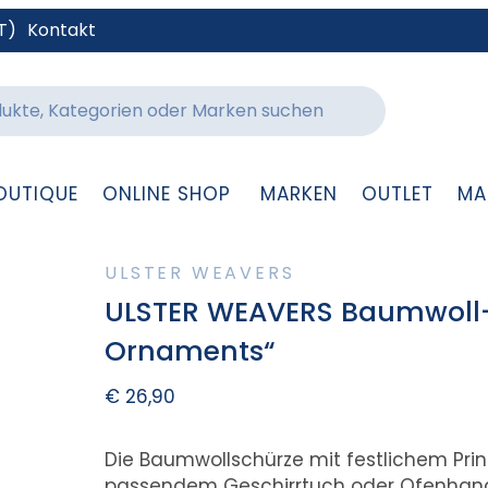
T)
Kontakt
OUTIQUE
ONLINE SHOP
MARKEN
OUTLET
MA
ULSTER WEAVERS
ULSTER WEAVERS Baumwoll-
Ornaments“
€
26,90
Die Baumwollschürze mit festlichem Pri
passendem Geschirrtuch oder Ofenhan