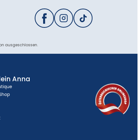
ion ausgeschlossen.
lein Anna
utique
 Shop
t