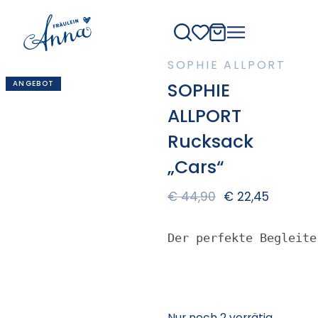
SOPHIE ALLPORT
ANGEBOT
SOPHIE
ALLPORT
Rucksack
„Cars“
€
44,90
€
22,45
Der perfekte Begleite
Nur noch 2 vorrätig