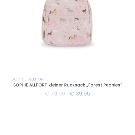
SOPHIE ALLPORT
SOP
SOPHIE ALLPORT kleiner Rucksack „Forest Peonies“
€
79,90
€
39,95