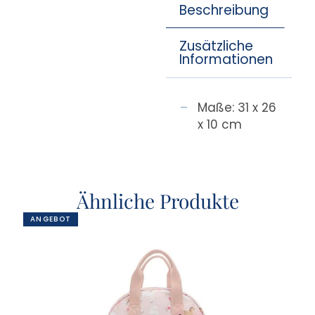
Beschreibung
Zusätzliche
Informationen
Maße: 31 x 26
x 10 cm
Ähnliche Produkte
ANGEBOT
AN