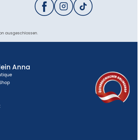
ion ausgeschlossen.
lein Anna
utique
 Shop
t