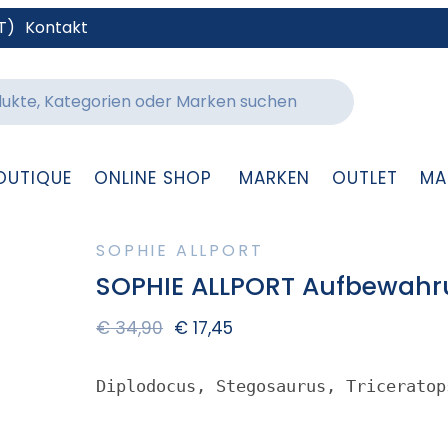
T)
Kontakt
OUTIQUE
ONLINE SHOP
MARKEN
OUTLET
MA
SOPHIE ALLPORT
SOPHIE ALLPORT Aufbewahr
€
34,90
€
17,45
Diplodocus, Stegosaurus, Triceratop