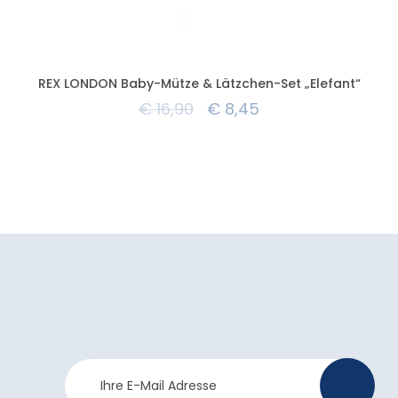
REX LONDON Baby-Mütze & Lätzchen-Set „Elefant“
€
16,90
€
8,45
Newsletter
>
Anmeldung