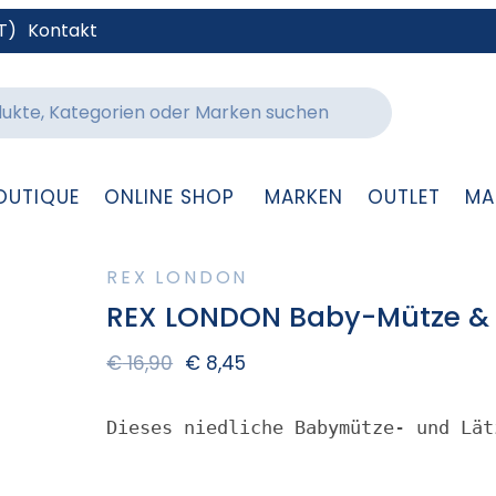
T)
Kontakt
OUTIQUE
ONLINE SHOP
MARKEN
OUTLET
MA
REX LONDON
REX LONDON Baby-Mütze & 
€
16,90
€
8,45
Dieses niedliche Babymütze- und Lät