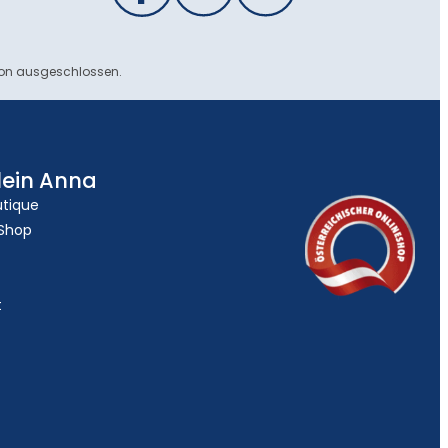
ion ausgeschlossen.
lein Anna
utique
 Shop
t