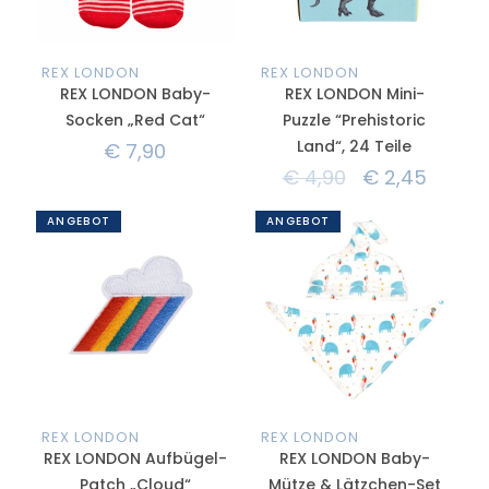
REX LONDON
REX LONDON
REX LONDON Baby-
REX LONDON Mini-
Socken „Red Cat“
Puzzle “Prehistoric
Land“, 24 Teile
€
7,90
€
4,90
€
2,45
ANGEBOT
ANGEBOT
REX LONDON
REX LONDON
REX LONDON Aufbügel-
REX LONDON Baby-
Patch „Cloud“
Mütze & Lätzchen-Set