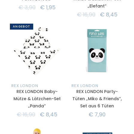
„Elefant“
€
3,90
€
1,95
€
16,90
€
8,45
ANGEBOT
REX LONDON
REX LONDON
REX LONDON Baby-
REX LONDON Party-
Mütze & Lätzchen-Set
Tüten „Miko & Friends“,
„Panda“
Set aus 6 Tüten
€
16,90
€
8,45
€
7,90