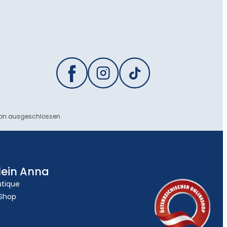
ion ausgeschlossen.
lein Anna
utique
 Shop