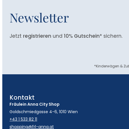
Newsletter
Jetzt
registrieren
und
10% Gutschein
* sichern.
*Kinderwägen & Zub
Kontakt
Fräulein Anna City Shop
Goldschmiedgasse 4-6, 1010 Wien
+43 1 533 82 11
shopping@frl-anna.at