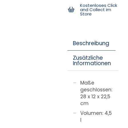
Kostenloses Click
and Collect im
Store
Beschreibung
Zusätzliche
Informationen
Maße
geschlossen:
28 x 12 x 22,5
cm
Volumen: 4,5
l