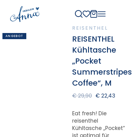
REISENTHEL
ANGEBOT
REISENTHEL
Kühltasche
„Pocket
Summerstripes
Coffee“, M
€
29,90
€
22,43
Eat fresh! Die
reisenthel
Kühltasche „Pocket“
ist optimal für