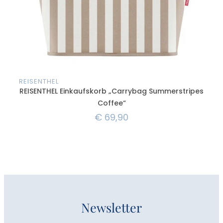
REISENTHEL
REI
REISENTHEL Einkaufskorb „Carrybag Summerstripes
Coffee“
€
69,90
Newsletter