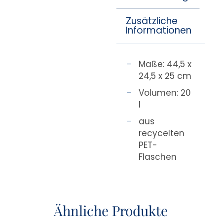
Zusätzliche
Informationen
Maße: 44,5 x
24,5 x 25 cm
Volumen: 20
l
aus
recycelten
PET-
Flaschen
Ähnliche Produkte