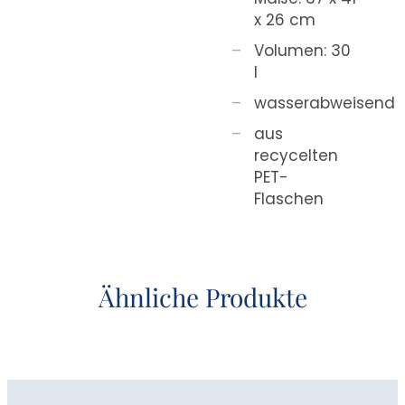
x 26 cm
Volumen: 30
l
wasserabweisend
aus
recycelten
PET-
Flaschen
Ähnliche Produkte