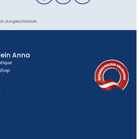
ion ausgeschlossen.
lein Anna
utique
 Shop
t