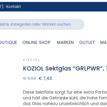
T)
Kontakt
OUTIQUE
ONLINE SHOP
MARKEN
OUTLET
MA
KOZIOL
KOZIOL Sektglas “GRLPWR”, 
€
9,90
€
7,43
Diese Sektflöte sorgt für eine extra Porti
und hält die Getränke kühl, die hohe Form
das Glas nahezu unzerbrechlich und dami