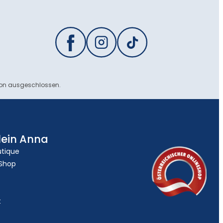
ion ausgeschlossen.
lein Anna
utique
 Shop
t