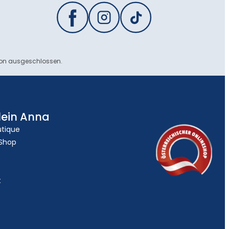
ion ausgeschlossen.
lein Anna
utique
 Shop
t