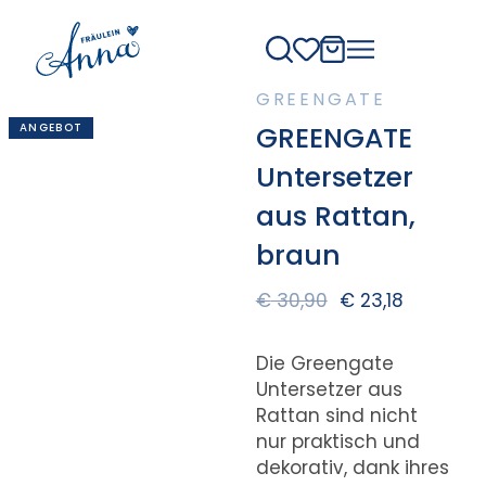
GREENGATE
ANGEBOT
GREENGATE
Untersetzer
aus Rattan,
braun
€
30,90
€
23,18
Die Greengate
Untersetzer aus
Rattan sind nicht
nur praktisch und
dekorativ, dank ihres