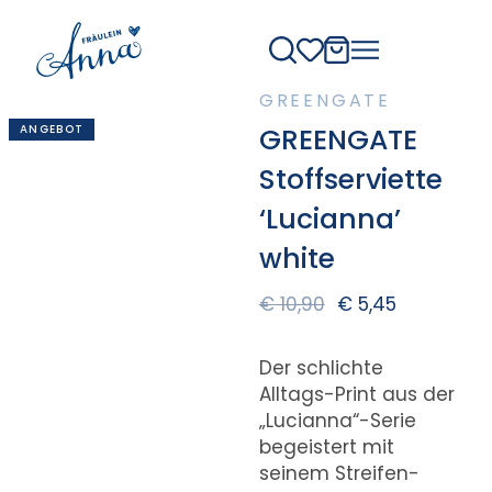
GREENGATE
ANGEBOT
GREENGATE
Stoffserviette
‘Lucianna’
white
€
10,90
€
5,45
Der schlichte
Alltags-Print aus der
„Lucianna“-Serie
begeistert mit
seinem Streifen-