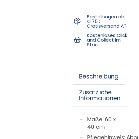
Bestellungen ab
€ 75 :
Gratisversand AT
Kostenloses Click
and Collect im
Store
Beschreibung
Zusätzliche
Informationen
Maße: 60 x
40 cm
Pflegehinweis:
Abbü