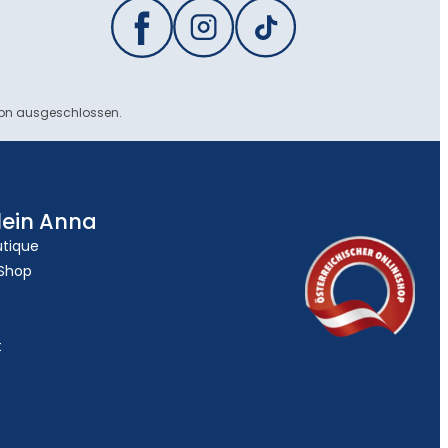
ion ausgeschlossen.
lein Anna
utique
 Shop
t