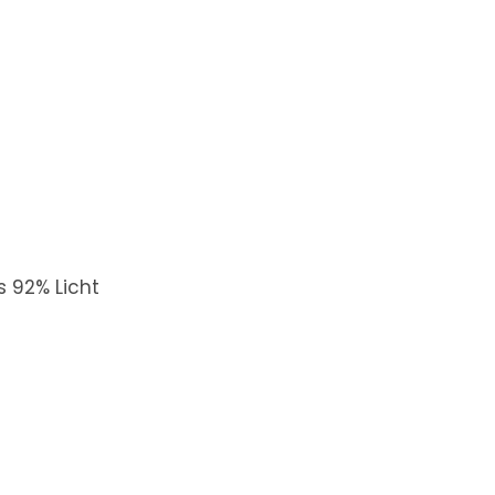
s 92% Licht
A