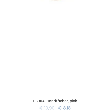
FISURA, Handfächer, pink
€
10,90
€
8,18