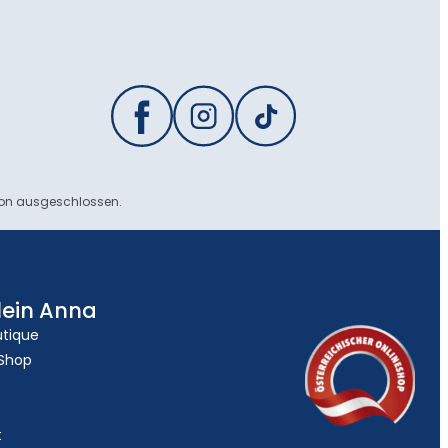
ion ausgeschlossen.
lein Anna
utique
 Shop
t