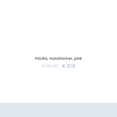
FISURA, Handfächer, pink
€
10,90
€
8,18