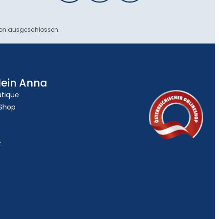
ion ausgeschlossen.
lein Anna
utique
 Shop
t