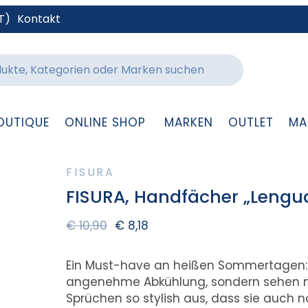
T)
Kontakt
OUTIQUE
ONLINE SHOP
MARKEN
OUTLET
MA
FISURA
FISURA, Handfächer „Lengu
€
10,90
€
8,18
Ein Must-have an heißen Sommertagen: D
angenehme Abkühlung, sondern sehen mi
Sprüchen so stylish aus, dass sie auch 