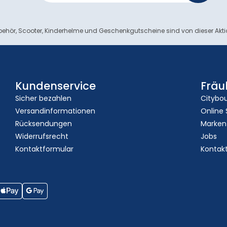
ehör, Scooter, Kinderhelme und Geschenkgutscheine sind von dieser Akt
Kundenservice
Fräu
Sicher bezahlen
Citybo
Versandinformationen
Online
Rücksendungen
Marken
Widerrufsrecht
Jobs
Kontaktformular
Kontak