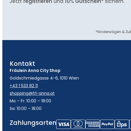
Jetzt
registrieren
und
10% Gutschein
* sichern.
*Kinderwägen & Zub
Kontakt
Fräulein Anna City Shop
Goldschmiedgasse 4-6, 1010 Wien
+43 1 533 82 11
shopping@frl-anna.at
Mo – Fr: 10:00 – 18:00
Sa: 10:00 – 18:00
Zahlungsarten