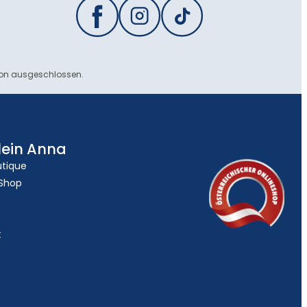
ion ausgeschlossen.
lein Anna
utique
 Shop
t