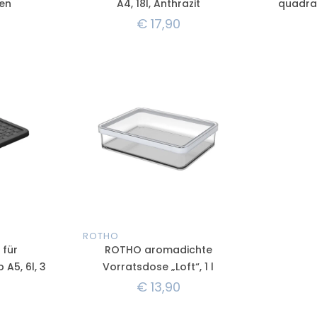
ben
A4, 18l, Anthrazit
quadrat
€
17,90
ROTHO
 für
ROTHO aromadichte
A5, 6l, 3
Vorratsdose „Loft“, 1 l
€
13,90