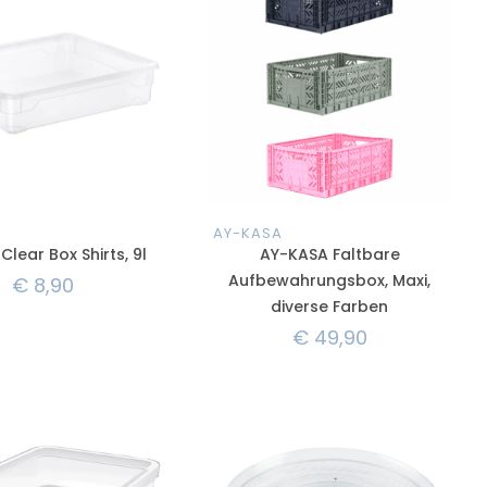
AY-KASA
lear Box Shirts, 9l
AY-KASA Faltbare
Aufbewahrungsbox, Maxi,
€
8,90
diverse Farben
€
49,90