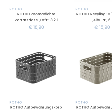
ROTHO
ROTHO
ROTHO aromadichte
ROTHO Recyling-Mü
Vorratsdose „Loft“, 3,2 l
„Albula“, 6 
€
18,90
€
15,90
ROTHO
ROTHO
ROTHO Aufbewahrungskorb
ROTHO Aufbewahr