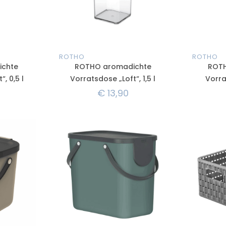
ROTHO
ROTHO
ichte
ROTHO aromadichte
ROTH
, 0,5 l
Vorratsdose „Loft“, 1,5 l
Vorra
€
13,90