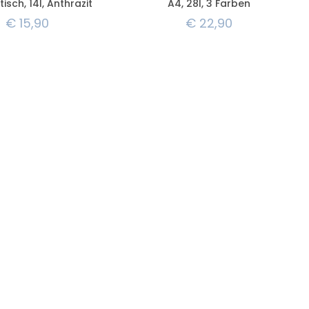
isch, 14l, Anthrazit
A4, 28l, 3 Farben
€
15,90
€
22,90