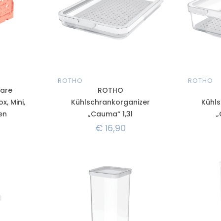
ROTHO
ROTHO
bare
ROTHO
, Mini,
Kühlschrankorganizer
Kühls
en
„Cauma“ 1,3l
„
€
16,90