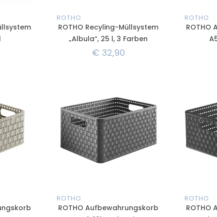
ROTHO
ROTHO
llsystem
ROTHO Recyling-Müllsystem
ROTHO A
l
„Albula“, 25 l, 3 Farben
A5
€
32,90
ROTHO
ROTHO
ungskorb
ROTHO Aufbewahrungskorb
ROTHO A