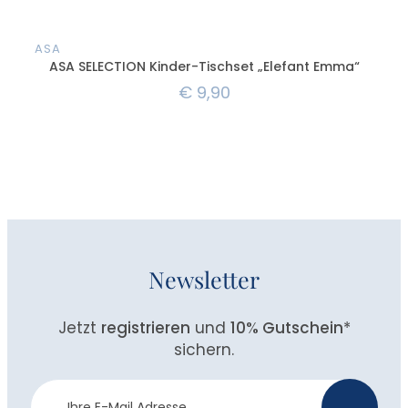
ASA
AS
ASA SELECTION Kinder-Tischset „Elefant Emma“
A
€
9,90
Newsletter
Jetzt
registrieren
und
10% Gutschein
*
sichern.
Newsletter
>