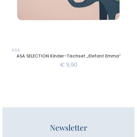
ASA
AS
ASA SELECTION Kinder-Tischset „Elefant Emma“
A
€
9,90
Newsletter