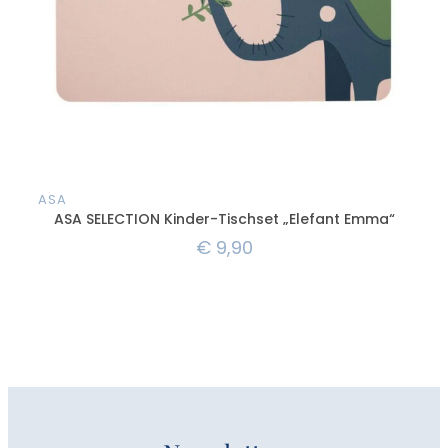
ASA
AS
ASA SELECTION Kinder-Tischset „Elefant Emma“
A
€
9,90