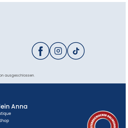
ion ausgeschlossen.
lein Anna
utique
 Shop